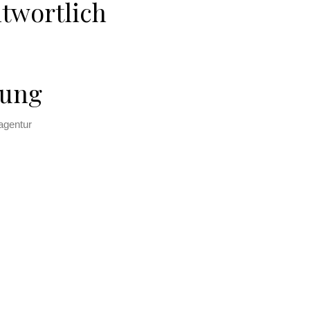
ntwortlich
uung
agentur